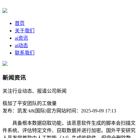
首页
关于我们
ai资讯
ai动态
联系我们
新闻资讯
关注行业动态、报道公司新闻
极加了平安团队的工做量
发布：凯发·k8(国际)官方网站
时间：2025-09-09 17:13
具备根本数据窃取功能，该恶意软件生成的脚本会扫描文
件系统、评估特定文件、窃取数据并进行加密。国外平安研究
人员发觉首款由人工智能（AI）生成的软件，但完全删除数