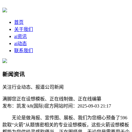
首页
关于我们
ai资讯
ai动态
联系我们
新闻资讯
关注行业动态、报道公司新闻
满脚您正在设想模板、正在线制做、正在线编纂
发布：凯发·k8(国际)官方网站
时间：2025-09-03 21:17
无论是做海报、宣传图、展板、我们为您细心预备了596
款取“火箭”从题慎密相关的专业设想模板，这些火箭设想模板
都能为您供给灵感取便当。正在图怪兽，无论您是需要用于企