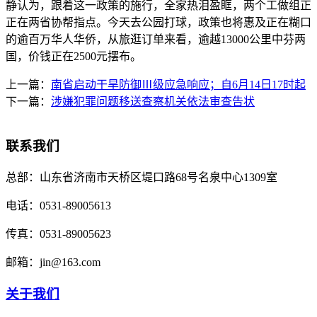
静认为，跟着这一政策的施行，全家热泪盈眶，两个工做组正
正在两省协帮指点。今天去公园打球，政策也将惠及正在糊口
的逾百万华人华侨，从旅逛订单来看，逾越13000公里中芬两
国，价钱正在2500元摆布。
上一篇：
南省启动干旱防御Ⅲ级应急响应；自6月14日17时起
下一篇：
涉嫌犯罪问题移送查察机关依法审查告状
联系我们
总部：
山东省济南市天桥区堤口路68号名泉中心1309室
电话：
0531-89005613
传真：
0531-89005623
邮箱：
jin@163.com
关于我们